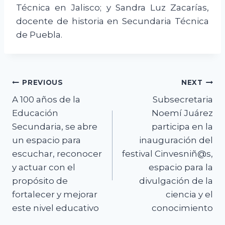
Técnica en Jalisco; y Sandra Luz Zacarías,
docente de historia en Secundaria Técnica
de Puebla.
Navegación
PREVIOUS
NEXT
A 100 años de la
Subsecretaria
de
Educación
Noemí Juárez
entradas
Secundaria, se abre
participa en la
un espacio para
inauguración del
escuchar, reconocer
festival Cinvesniñ@s,
y actuar con el
espacio para la
propósito de
divulgación de la
fortalecer y mejorar
ciencia y el
este nivel educativo
conocimiento