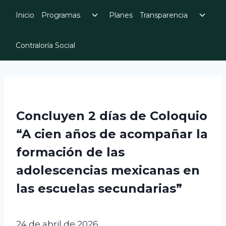
Skip
Toggle
Toggl
Inicio
Programas
Planes
Transparencia
to
child
child
menu
menu
content
Contraloría Social
Concluyen 2 días de Coloquio
“A cien años de acompañar la
formación de las
adolescencias mexicanas en
las escuelas secundarias”
24 de abril de 2026