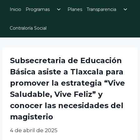
Skip
Toggle
Toggl
Inicio
Programas
Planes
Transparencia
to
child
child
menu
menu
content
Contraloría Social
Subsecretaria de Educación
Básica asiste a Tlaxcala para
promover la estrategia “Vive
Saludable, Vive Feliz” y
conocer las necesidades del
magisterio
4 de abril de 2025