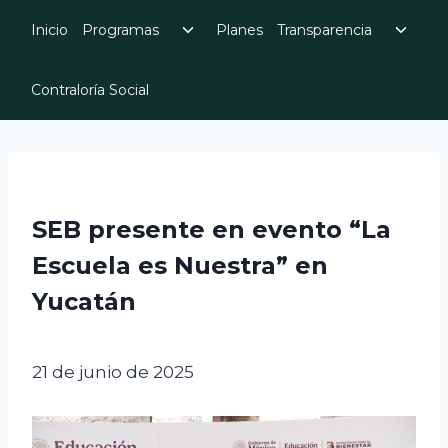
Skip
Toggle
Toggl
Inicio
Programas
Planes
Transparencia
to
child
child
menu
menu
content
Contraloría Social
SEB presente en evento “La
Escuela es Nuestra” en
Yucatán
21 de junio de 2025