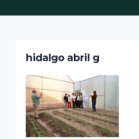
Skip
to
content
hidalgo abril g