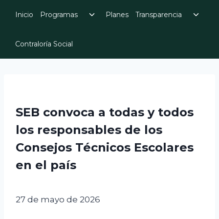
Skip
Toggle
Toggl
Inicio
Programas
Planes
Transparencia
to
child
child
menu
menu
content
Contraloría Social
SEB convoca a todas y todos
los responsables de los
Consejos Técnicos Escolares
en el país
27 de mayo de 2026