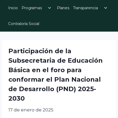
Skip
Toggle
Toggl
Inicio
Programas
Planes
Transparencia
to
child
child
menu
menu
content
Contraloría Social
Participación de la
Subsecretaria de Educación
Básica en el foro para
conformar el Plan Nacional
de Desarrollo (PND) 2025-
2030
17 de enero de 2025