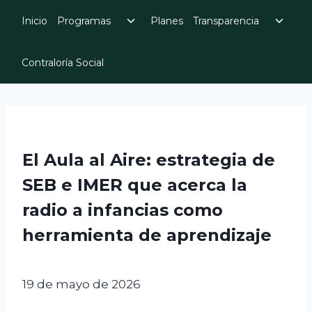
Skip
Toggle
Toggl
Inicio
Programas
Planes
Transparencia
to
child
child
menu
menu
content
Contraloría Social
El Aula al Aire: estrategia de
SEB e IMER que acerca la
radio a infancias como
herramienta de aprendizaje
19 de mayo de 2026