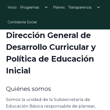
Skip
Toggle
Toggl
Inicio
Programas
Planes
Transparencia
to
child
child
menu
menu
content
Contraloría Social
Dirección General de
Desarrollo Curricular y
Política de Educación
Inicial
Quiénes somos
Somos la unidad de la Subsecretaría de
Educación Básica responsable de planear,