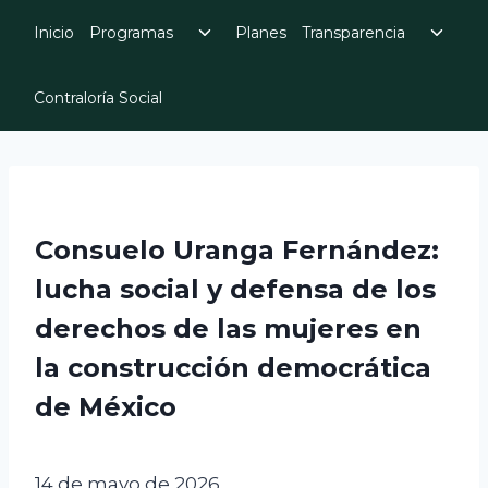
Skip
Toggle
Toggl
Inicio
Programas
Planes
Transparencia
to
child
child
menu
menu
content
Contraloría Social
Consuelo Uranga Fernández:
lucha social y defensa de los
derechos de las mujeres en
la construcción democrática
de México
14 de mayo de 2026