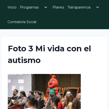
Skip
Toggle
Toggl
Inicio
Programas
Planes
Transparencia
to
child
child
menu
menu
content
Contraloría Social
Foto 3 Mi vida con el
autismo